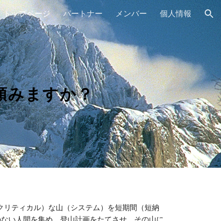
トップページ
パートナー
メンバー
個人情報
ion
頼みますか？
のない人間を集め、登山計画をたてさせ、その山に