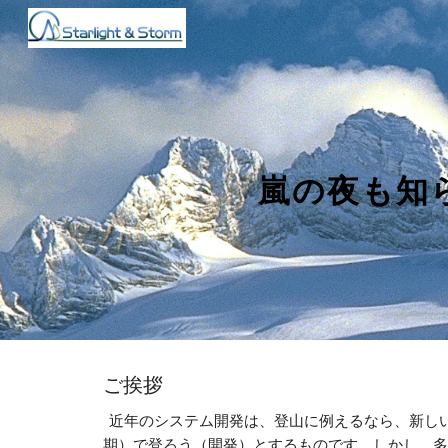
Sk
嵐の夜も知
ご挨拶
  近年のシステム開発は、登山に例えるなら、新しい技術（オープン）で、巨大（大規模・分散）で困難（ミッションクリティカル）な山（システム）を短期間（短納
期）で登ろう（開発）とするものです。しかし、多